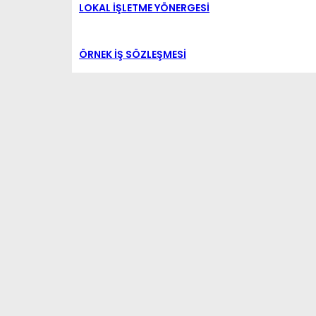
LOKAL İŞLETME YÖNERGESİ
ÖRNEK İŞ SÖZLEŞMESİ