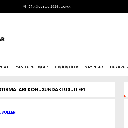
07 AĞUSTOS 2026 , CUMA
ZUAT
YAN KURULUŞLAR
DIŞ İLİŞKİLER
YAYINLAR
DUYURUL
LIŞTIRMALARI KONUSUNDAKİ USULLERİ
USULLERİ