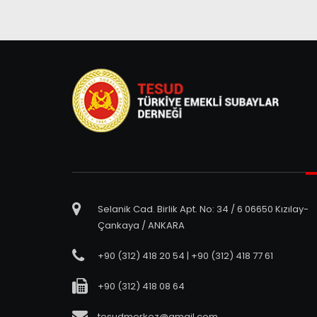
Selanik Cad. Birlik Apt. No: 34 / 6 06650 Kızılay-
Çankaya / ANKARA
+90 (312) 418 20 54 | +90 (312) 418 77 61
+90 (312) 418 08 64
tesudmerkez@gmail.com