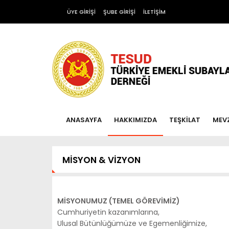
ÜYE GİRİŞİ
ŞUBE GİRİŞİ
İLETİŞİM
ANASAYFA
HAKKIMIZDA
TEŞKİLAT
MEV
MİSYON & VİZYON
MİSYONUMUZ (TEMEL GÖREVİMİZ)
Cumhuriyetin kazanımlarına,
Ulusal Bütünlüğümüze ve Egemenliğimize,