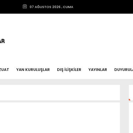
07 AĞUSTOS 2026 , CUMA
ZUAT
YAN KURULUŞLAR
DIŞ İLİŞKİLER
YAYINLAR
DUYURUL