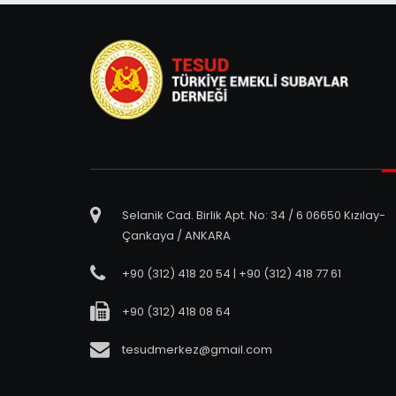
Selanik Cad. Birlik Apt. No: 34 / 6 06650 Kızılay-
Çankaya / ANKARA
+90 (312) 418 20 54 | +90 (312) 418 77 61
+90 (312) 418 08 64
tesudmerkez@gmail.com