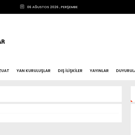
06 AĞUSTOS 2026 , PERŞEMBE
ZUAT
YAN KURULUŞLAR
DIŞ İLİŞKİLER
YAYINLAR
DUYURUL