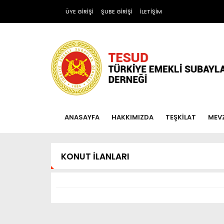
ÜYE GİRİŞİ
ŞUBE GİRİŞİ
İLETİŞİM
ANASAYFA
HAKKIMIZDA
TEŞKİLAT
MEV
KONUT İLANLARI