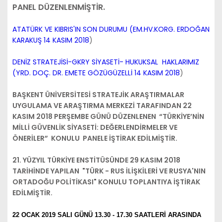
PANEL DÜZENLENMİŞTİR.
ATATÜRK VE KIBRIS'IN SON DURUMU (EM.HV.KORG. ERDOĞAN
KARAKUŞ 14 KASIM 2018
)
DENİZ STRATEJİSİ-GKRY SİYASETİ- HUKUKSAL HAKLARIMIZ
(YRD. DOÇ. DR. EMETE GÖZÜGÜZELLİ 14 KASIM 2018
)
BAŞKENT ÜNİVERSİTESİ STRATEJİK ARAŞTIRMALAR
UYGULAMA VE ARAŞTIRMA MERKEZİ TARAFINDAN 22
KASIM 2018 PERŞEMBE GÜNÜ DÜZENLENEN “TÜRKİYE’NİN
MİLLİ GÜVENLİK SİYASETİ: DEĞERLENDİRMELER VE
ÖNERİLER” KONULU PANELE İŞTİRAK EDİLMİŞTİR.
21. YÜZYIL TÜRKİYE ENSTİTÜSÜNDE 29 KASIM 2018
TARİHİNDE YAPILAN "TÜRK - RUS İLİŞKİLERİ VE RUSYA'NIN
ORTADOĞU POLİTİKASI" KONULU TOPLANTIYA İŞTİRAK
EDİLMİŞTİR.
22 OCAK 2019 SALI GÜNÜ 13.30 - 17.30 SAATLERİ ARASINDA