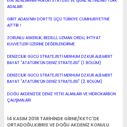
EGE ADALARININ HUKUKİ STATÜSÜ VE İŞGAL ALTINDAKİ TÜRK
ADALARI
GİRİT ADASI’NIN DÖRTTE ÜÇÜ TÜRKİYE CUMHURİYETİ’NE
AİTTİR !
ZORUNLU ASKERLİK, BEDELLİ, UZMAN ORDU, İHTİYAT
KUVVETLERİ ÜZERİNE DEĞERLENDİRME
DENİZCİLİK GÜCÜ STRATEJİSTİ MERHUM DZ.KUR.ALB.MERT
BAYAT "ATATÜRK’ÜN DENİZ STRATEJİSİ" (1. BÖLÜM)
DENİZCİLİK GÜCÜ STRATEJİSTİ MERHUM DZ.KUR.ALB.MERT
BAYAT "ATATÜRK’ÜN DENİZ STRATEJİSİ" (2. BÖLÜM)
DOĞU AKDENİZ’DE DENİZ YETKİ ALANLARI VE HİDROKARBON
ÇALIŞMALARI
14 KASIM 2018 TARİHİNDE GİRNE/KKTC'DE
ORTADOĞU,KIBRIS VE DOĞU AKDENİZ KONULU