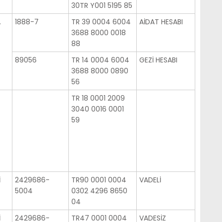
30TR Y001 5195 85
.
1888-7
TR 39 0004 6004
AİDAT HESABI
3688 8000 0018
88
89056
TR 14 0004 6004
GEZİ HESABI
3688 8000 0890
56
TR 18 0001 2009
3040 0016 0001
59
İ
2429686-
TR90 0001 0004
VADELİ
5004
0302 4296 8650
04
İ
2429686-
TR47 0001 0004
VADESİZ