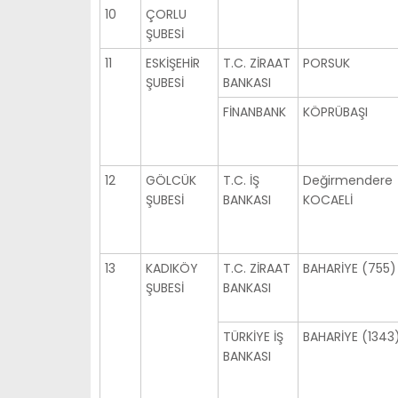
10
ÇORLU
ŞUBESİ
11
ESKİŞEHİR
T.C. ZİRAAT
PORSUK
ŞUBESİ
BANKASI
FİNANBANK
KÖPRÜBAŞI
12
GÖLCÜK
T.C. İŞ
Değirmendere
ŞUBESİ
BANKASI
KOCAELİ
13
KADIKÖY
T.C. ZİRAAT
BAHARİYE (755)
ŞUBESİ
BANKASI
TÜRKİYE İŞ
BAHARİYE (1343
BANKASI