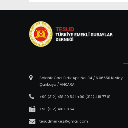
Selanik Cad. Birlik Apt. No: 34 / 6 06650 Kızılay-
Çankaya / ANKARA
+90 (312) 418 20 54 | +90 (312) 418 77 61
+90 (312) 418 08 64
tesudmerkez@gmail.com