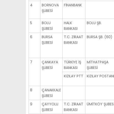
4
BORNOVA
FİNANBANK
ŞUBESİ
5
BOLU
HALK
BOLU ŞB.
ŞUBESİ
BANKASI
6
BURSA
T.C. ZİRAAT
BURSA ŞB. (60)
ŞUBESİ
BANKASI
7
ÇANKAYA
TÜRKİYE İŞ
MİTHATPAŞA
ŞUBESİ
BANKASI
ŞUBESİ
KIZILAY PTT
KIZILAY POSTAN
8
ÇANAKKALE
ŞUBESİ
9
ÇAYYOLU
T.C. ZİRAAT
ÜMİTKÖY ŞUBES
ŞUBESİ
BANKASI