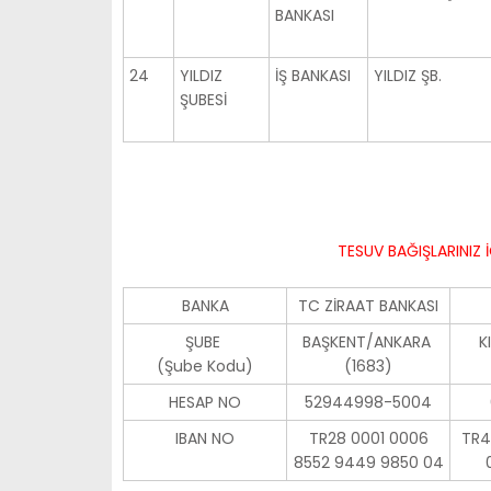
BANKASI
24
YILDIZ
İŞ BANKASI
YILDIZ ŞB.
ŞUBESİ
TESUV BAĞIŞLARINIZ 
BANKA
TC ZİRAAT BANKASI
ŞUBE
BAŞKENT/ANKARA
K
(Şube Kodu)
(1683)
HESAP NO
52944998-5004
IBAN NO
TR28 0001 0006
TR4
8552 9449 9850 04