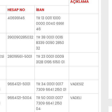
AÇIKLAMA
HESAP NO
İBAN
40699146
TR 13 0011 1000
0000 0040 6991
46
390090285032
TR 38 0001 0016
8339 0090 2850
32
Sİ
28019561-5001
TR 23 0001 0009
3128 0195 6150 01
9664121-5001
TR 34 0001 0017
VADESİZ
İ
7309 6641 2150 01
9664121-5004
TR 50 0001 0017
VADELİ
İ
7309 6641 2150
04