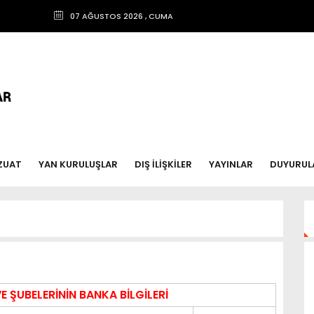
07 AĞUSTOS 2026 , CUMA
ZUAT
YAN KURULUŞLAR
DIŞ İLİŞKİLER
YAYINLAR
DUYURUL
 ŞUBELERİNİN BANKA BİLGİLERİ