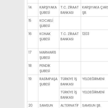
14
KARŞIYAKA
T.C. ZİRAAT
KARŞIYAKA ÇARŞ
ŞUBESİ
BANKASI
ŞB.
15
KOCAELİ
ŞUBESİ
16
KONAK
T.C. ZİRAAT
1203
ŞUBESİ
BANKASI
17
MARMARİS
ŞUBESİ
18
PENDİK
ŞUBESİ
19
RASİMPAŞA
TÜRKİYE İŞ
YELDEĞİRMENİ
ŞUBESİ
BANKASI
TÜRKİYE İŞ
YELDEĞİRMENİ
BANKASI
20
SAMSUN
ALTERNATİF
SAMSUN ŞB.