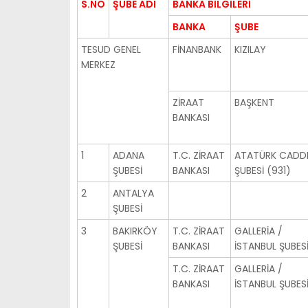
S.NO
ŞUBE ADI
BANKA BİLGİLERİ
BANKA
ŞUBE
TESUD GENEL
FİNANBANK
KIZILAY
MERKEZ
ZİRAAT
BAŞKENT
BANKASI
1
ADANA
T.C. ZİRAAT
ATATÜRK CADDE
ŞUBESİ
BANKASI
ŞUBESİ (931)
2
ANTALYA
ŞUBESİ
3
BAKIRKÖY
T.C. ZİRAAT
GALLERİA /
ŞUBESİ
BANKASI
İSTANBUL ŞUBES
T.C. ZİRAAT
GALLERİA /
BANKASI
İSTANBUL ŞUBES