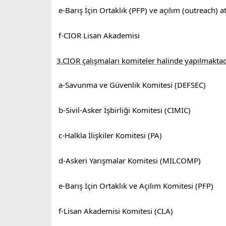
e-Barış İçin Ortaklık (PFP) ve açılım (outreach) a
f-CIOR Lisan Akademisi
3.CIOR çalışmaları komiteler halinde yapılmaktadı
a-Savunma ve Güvenlik Komitesi (DEFSEC)
b-Sivil-Asker İşbirliği Komitesi (CIMIC)
c-Halkla İlişkiler Komitesi (PA)
d-Askeri Yarışmalar Komitesi (MILCOMP)
e-Barış İçin Ortaklık ve Açılım Komitesi (PFP)
f-Lisan Akademisi Komitesi (CLA)