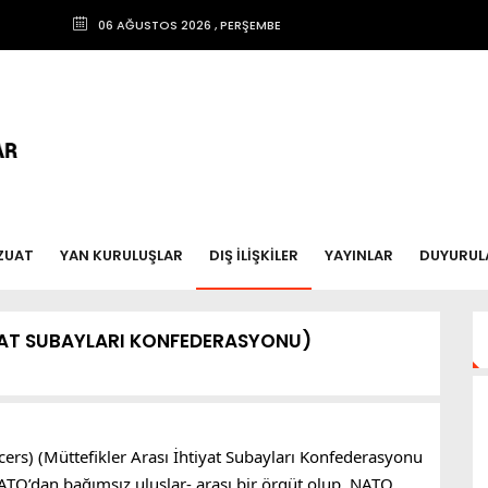
06 AĞUSTOS 2026 , PERŞEMBE
ZUAT
YAN KURULUŞLAR
DIŞ İLİŞKİLER
YAYINLAR
DUYURUL
YAT SUBAYLARI KONFEDERASYONU)
cers) (Müttefikler Arası İhtiyat Subayları Konfederasyonu
TO’dan bağımsız uluslar- arası bir örgüt olup, NATO