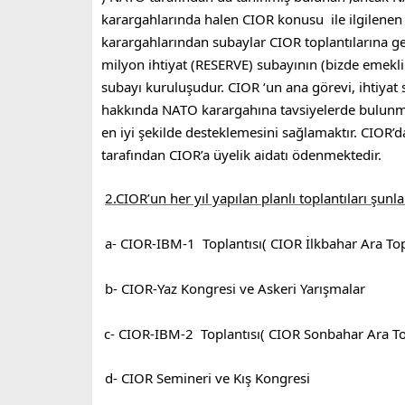
karargahlarında halen CIOR konusu ile ilgilenen 
karargahlarından subaylar CIOR toplantılarına 
milyon ihtiyat (RESERVE) subayının (bizde emekli
subayı kuruluşudur. CIOR ‘un ana görevi, ihtiyat s
hakkında NATO karargahına tavsiyelerde bulunma
en iyi şekilde desteklemesini sağlamaktır. CIOR’
tarafından CIOR’a üyelik aidatı ödenmektedir.
2.CIOR’un her yıl yapılan planlı toplantıları şunla
a- CIOR-IBM-1 Toplantısı( CIOR İlkbahar Ara Top
b- CIOR-Yaz Kongresi ve Askeri Yarışmalar
c- CIOR-IBM-2 Toplantısı( CIOR Sonbahar Ara To
d- CIOR Semineri ve Kış Kongresi