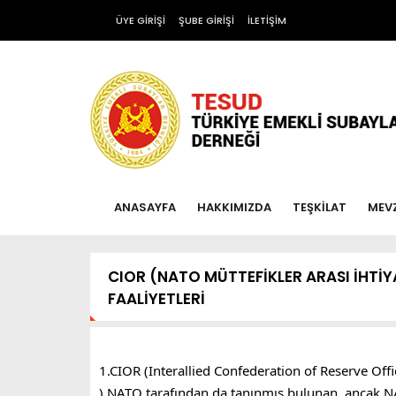
ÜYE GİRİŞİ
ŞUBE GİRİŞİ
İLETİŞİM
ANASAYFA
HAKKIMIZDA
TEŞKİLAT
MEV
CIOR (NATO MÜTTEFİKLER ARASI İHTİ
FAALİYETLERİ
1.CIOR (Interallied Confederation of Reserve Offi
) NATO tarafından da tanınmış bulunan ,ancak NA