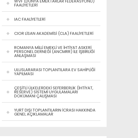
WVF (DÜNYA EMEKTARLAR FEDERASYONU)
FAALİYETLERİ
IAC FAALİYETLERİ
CIOR LİSAN AKADEMİSİ (CLA) FAALİYETLERİ
ROMANYA MİLLİ EMEKLİ VE İHTİYAT ASKERİ
PERSONEL DERNEĞİ (ANCMRR) İLE İŞBİRLİĞİ
ANLAŞMASI
ULUSLARARASI TOPLANTILARA EV SAHİPLİĞİ
YAPILMASI
ÇEŞİTLİ ÜLKELERDEKİ SEFERBERLİK (İHTİYAT,
RESERVE) SİSTEMİ UYGULAMALARI
DOKÜMANI ÇALIŞMASI
YURT DIŞI TOPLANTILARIN İCRASI HAKKINDA
GENEL AÇIKLAMALAR