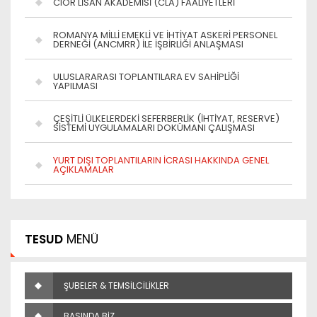
CIOR LİSAN AKADEMİSİ (CLA) FAALİYETLERİ
ROMANYA MİLLİ EMEKLİ VE İHTİYAT ASKERİ PERSONEL
DERNEĞİ (ANCMRR) İLE İŞBİRLİĞİ ANLAŞMASI
ULUSLARARASI TOPLANTILARA EV SAHİPLİĞİ
YAPILMASI
ÇEŞİTLİ ÜLKELERDEKİ SEFERBERLİK (İHTİYAT, RESERVE)
SİSTEMİ UYGULAMALARI DOKÜMANI ÇALIŞMASI
YURT DIŞI TOPLANTILARIN İCRASI HAKKINDA GENEL
AÇIKLAMALAR
TESUD
MENÜ
ŞUBELER & TEMSİLCİLİKLER
BASINDA BİZ