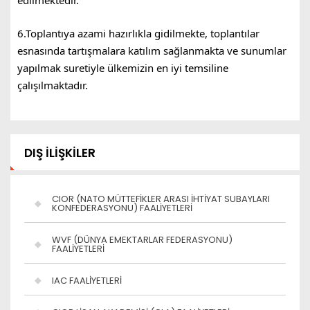
edilmektedir.
6.Toplantıya azami hazırlıkla gidilmekte, toplantılar
esnasında tartışmalara katılım sağlanmakta ve sunumlar
yapılmak suretiyle ülkemizin en iyi temsiline
çalışılmaktadır.
DIŞ İLİŞKİLER
CIOR (NATO MÜTTEFİKLER ARASI İHTİYAT SUBAYLARI
KONFEDERASYONU) FAALİYETLERİ
WVF (DÜNYA EMEKTARLAR FEDERASYONU)
FAALİYETLERİ
IAC FAALİYETLERİ