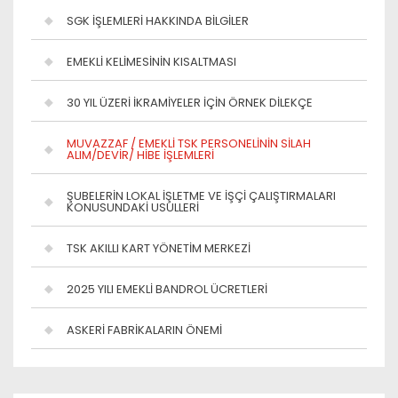
SGK İŞLEMLERİ HAKKINDA BİLGİLER
EMEKLİ KELİMESİNİN KISALTMASI
30 YIL ÜZERİ İKRAMİYELER İÇİN ÖRNEK DİLEKÇE
MUVAZZAF / EMEKLİ TSK PERSONELİNİN SİLAH
ALIM/DEVİR/ HİBE İŞLEMLERİ
ŞUBELERİN LOKAL İŞLETME VE İŞÇİ ÇALIŞTIRMALARI
KONUSUNDAKİ USULLERİ
TSK AKILLI KART YÖNETİM MERKEZİ
2025 YILI EMEKLİ BANDROL ÜCRETLERİ
ASKERİ FABRİKALARIN ÖNEMİ