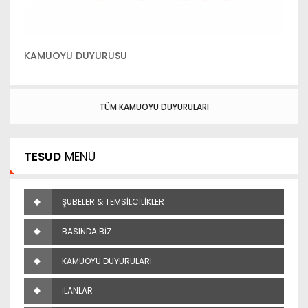
KAMUOYU DUYURUSU
K
TÜM KAMUOYU DUYURULARI
TESUD
MENÜ
ŞUBELER & TEMSİLCİLİKLER
BASINDA BİZ
KAMUOYU DUYURULARI
İLANLAR