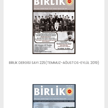
BİRLİK DERGİSİ SAYI 225(TEMMUZ-AĞUSTOS-EYLÜL 2019)