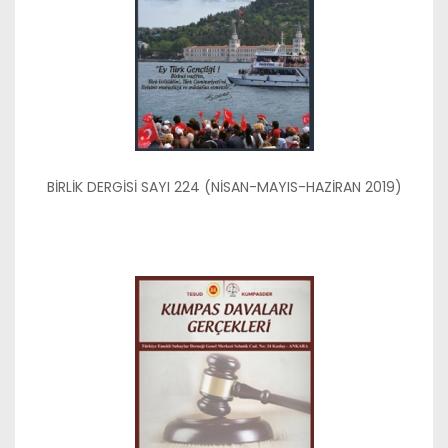
BİRLİK DERGİSİ SAYI 224 (NİSAN-MAYIS-HAZİRAN 2019)