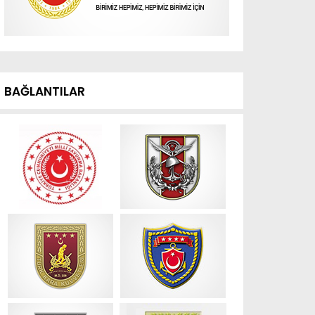
.
Kıbrıs Barış Harekatının 52. Yıl
BAĞLANTILAR
dönümü