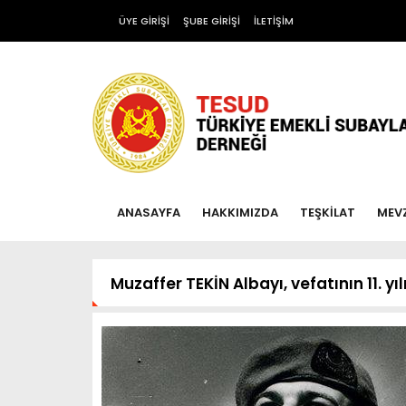
ÜYE GİRİŞİ
ŞUBE GİRİŞİ
İLETİŞİM
ANASAYFA
HAKKIMIZDA
TEŞKİLAT
MEV
Muzaffer TEKİN Albayı, vefatının 11. y