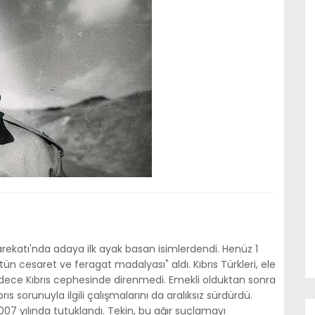
 Harekatı'nda adaya ilk ayak basan isimlerdendi. Henüz 1
tün cesaret ve feragat madalyası" aldı. Kıbrıs Türkleri, ele
sadece Kıbrıs cephesinde direnmedi. Emekli olduktan sonra
ıs sorunuyla ilgili çalışmalarını da aralıksız sürdürdü.
7 yılında tutuklandı. Tekin, bu ağır suçlamayı