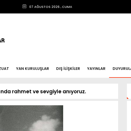
07 AĞUSTOS 2026 , CUMA
ZUAT
YAN KURULUŞLAR
DIŞ İLİŞKİLER
YAYINLAR
DUYURUL
ılında rahmet ve sevgiyle anıyoruz.