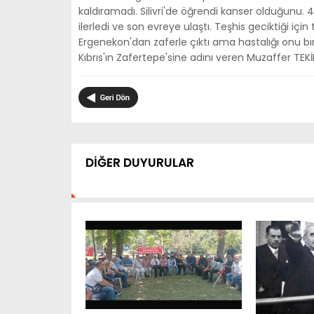
kaldıramadı. Silivri'de öğrendi kanser olduğunu. 
ilerledi ve son evreye ulaştı. Teşhis geciktiği içi
Ergenekon'dan zaferle çıktı ama hastalığı onu bır
Kıbrıs'ın Zafertepe'sine adını veren Muzaffer TEKİN
DİĞER DUYURULAR