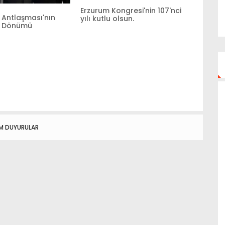
.
Erzurum Kongresi'nin 107'nci
 Antlaşması'nın
yılı kutlu olsun.
ıl Dönümü
M DUYURULAR