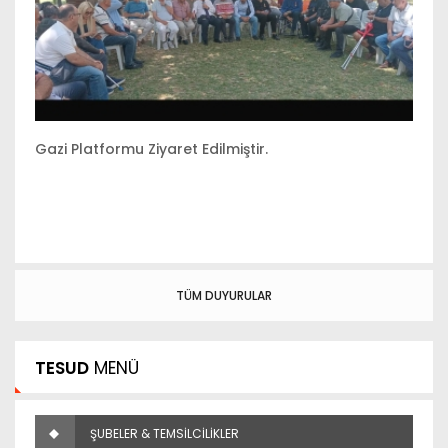
Gazi Platformu Ziyaret Edilmiştir.
Lo
TÜM DUYURULAR
TESUD
MENÜ
ŞUBELER & TEMSİLCİLİKLER