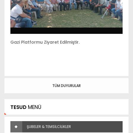
Gazi Platformu Ziyaret Edilmiştir.
Lo
TÜM DUYURULAR
TESUD
MENÜ
ŞUBELER & TEMSİLCİLİKLER