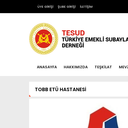
ÜYE GİRİŞİ
ŞUBE GİRİŞİ
İLETİŞİM
ANASAYFA
HAKKIMIZDA
TEŞKİLAT
MEV
TOBB ETÜ HASTANESİ