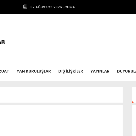
07 AĞUSTOS 2026 , CUMA
ZUAT
YAN KURULUŞLAR
DIŞ İLİŞKİLER
YAYINLAR
DUYURUL