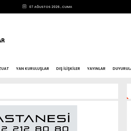
07 AĞUSTOS 2026 , CUMA
ZUAT
YAN KURULUŞLAR
DIŞ İLİŞKİLER
YAYINLAR
DUYURUL