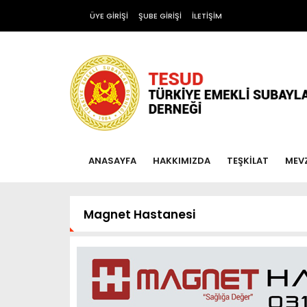
ÜYE GİRİŞİ
ŞUBE GİRİŞİ
İLETİŞİM
ANASAYFA
HAKKIMIZDA
TEŞKİLAT
MEV
Magnet Hastanesi