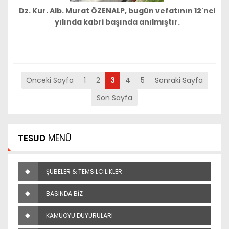
Dz. Kur. Alb. Murat ÖZENALP, bugün vefatının 12'nci
yılında kabri başında anılmıştır.
Önceki Sayfa
1
2
3
4
5
Sonraki Sayfa
Son Sayfa
TESUD
MENÜ
ŞUBELER & TEMSİLCİLİKLER
BASINDA BİZ
KAMUOYU DUYURULARI