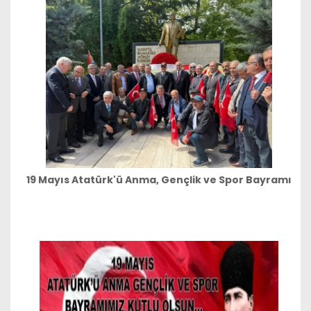
​19 Mayıs Atatürk'ü Anma, Gençlik ve Spor Bayramı